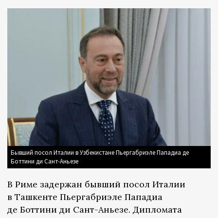
Бывший посол Италии в Узбекистане Пьергабриэле Пападиа де
Боттини ди Сант-Аньезе
В Риме задержан бывший посол Италии
в Ташкенте Пьергабриэле Пападиа
де Боттини ди Сант-Аньезе. Дипломата