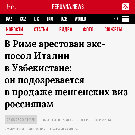
FERGANA.NEWS
KAZ
KGZ
TJK
TKM
UZB
WORLD
НОВОСТИ
СТАТЬИ
ВИДЕО
ФОТО
СЮЖЕТЫ
В Риме арестован экс-
посол Италии
в Узбекистане:
он подозревается
в продаже шенгенских виз
россиянам
08.05.26 20:04 MSK
ЗАКОН И ПОРЯДОК
РОССИЯ
КРИМИНАЛ
КОРРУПЦИЯ
МИГРАЦИЯ
ПРАВА ЧЕЛОВЕКА