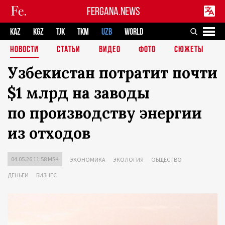
FERGANA.NEWS
KAZ
KGZ
TJK
TKM
UZB
WORLD
НОВОСТИ
СТАТЬИ
ВИДЕО
ФОТО
СЮЖЕТЫ
Узбекистан потратит почти
$1 млрд на заводы
по производству энергии
из отходов
04.05.26 11:58 MSK
ЭКОНОМИКА
ЭКОЛОГИЯ
ОБЩЕСТВО
ДЕНЬГИ
БИЗНЕС