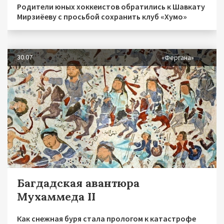
Родители юных хоккеистов обратились к Шавкату
Мирзиёеву с просьбой сохранить клуб «Хумо»
30.07
«Фергана»
Багдадская авантюра
Мухаммеда II
Как снежная буря стала прологом к катастрофе