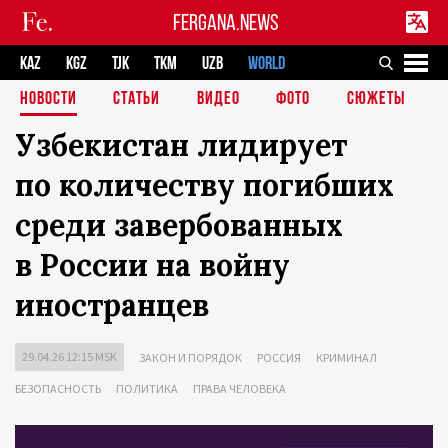
FERGANA.NEWS
KAZ
KGZ
TJK
TKM
UZB
WORLD
НОВОСТИ
СТАТЬИ
ВИДЕО
ФОТО
СЮЖЕТЫ
Узбекистан лидирует
по количеству погибших
среди завербованных
в России на войну
иностранцев
29.04.26 12:15 MSK
ЗАКОН И ПОРЯДОК
РОССИЯ
КРИМИНАЛ
БЕЗОПАСНОСТЬ
ПОЛИТИКА
ПРАВА ЧЕЛОВЕКА