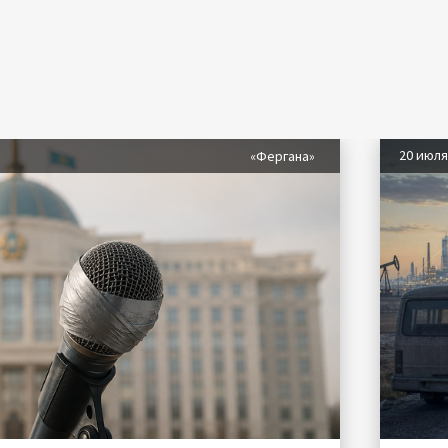
20 июл
«Фергана»