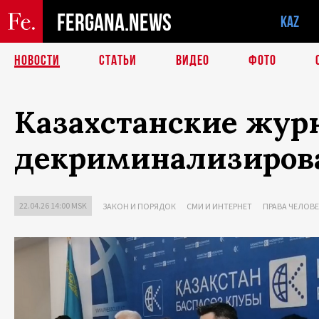
FERGANA.NEWS
KAZ
НОВОСТИ
СТАТЬИ
ВИДЕО
ФОТО
Казахстанские жур
декриминализирова
22.04.26 14:00 MSK
ЗАКОН И ПОРЯДОК
СМИ И ИНТЕРНЕТ
ПРАВА ЧЕЛОВ