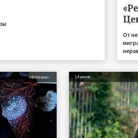
«Р
Це
иры
От н
мигра
нера
14 июля
«Фергана»