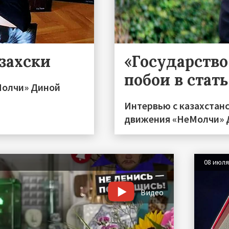
захски
«Государств
побои в стат
Молчи» Диной
Интервью с казахстан
движения «НеМолчи» Д
08 июл
Видео