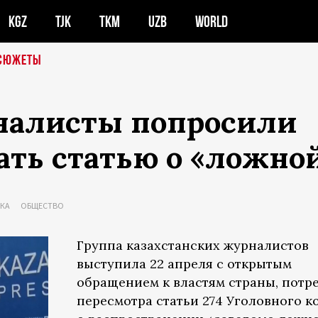
KGZ
TJK
TKM
UZB
WORLD
СЮЖЕТЫ
налисты попросили
ть статью о «ложно
ЕКА
ОБЩЕСТВО
Группа казахстанских журналистов
выступила 22 апреля с открытым
обращением к властям страны, потр
пересмотра статьи 274 Уголовного к