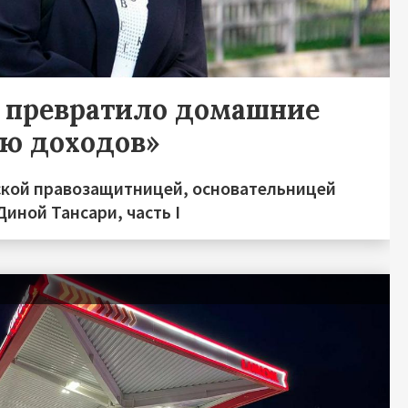
о превратило домашние
ью доходов»
ской правозащитницей, основательницей
иной Тансари, часть I
я