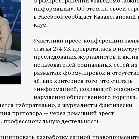
о распространении «заведомо ложн
информации». Об этом
на своей стр
в Facebook
сообщает Казахстанский 
клуб.
Участники пресс-конференции заяви
статья 274 УК превратилась в инстр
преследования журналистов и акти
пользователей социальных сетей из
размытых формулировок и отсутств
чётких критериев того, что считать
«информацией, создающей опаснос
нарушения общественного порядка.
няется избирательно, а журналисты фактически
ния приговора — через домашний арест
ь профессиональную деятельность.
нициировать разработку единой правоприменит