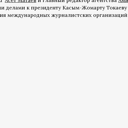
АГ
Асет Матаев
и главный редактор агентства
Ам
тими делами к президенту Касым-Жомарту Токаеву
ия международных журналистских организаций