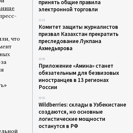
ой
принять общие правила
анице
электронной торговли
пресс-
11:21
Комитет защиты журналистов
призвал Казахстан прекратить
ли, что
преследование Лукпана
умент
Ахмедьярова
вных
10:50
-за
Приложение «Амина» станет
ия
обязательным для безвизовых
иностранцев в 13 регионах
ть»
России
10:16
Wildberries: склады в Узбекистане
создаются, но основные
логистические мощности
останутся в РФ
ельной