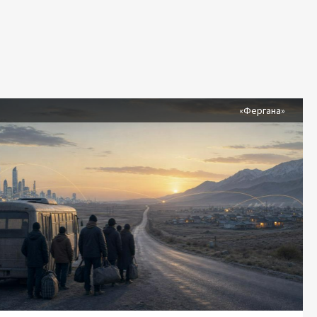
я
«Фергана»