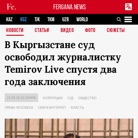
FERGANA.NEWS
KAZ
KGZ
TJK
TKM
UZB
WORLD
НОВОСТИ
СТАТЬИ
ВИДЕО
ФОТО
СЮЖЕТЫ
В Кыргызстане суд
освободил журналистку
Temirov Live спустя два
года заключения
23.03.26 13:19 MSK
КОРРУПЦИЯ
СУД
ОБЩЕСТВО
ПРАВА ЧЕЛОВЕКА
СМИ И ИНТЕРНЕТ
ВЛАСТЬ