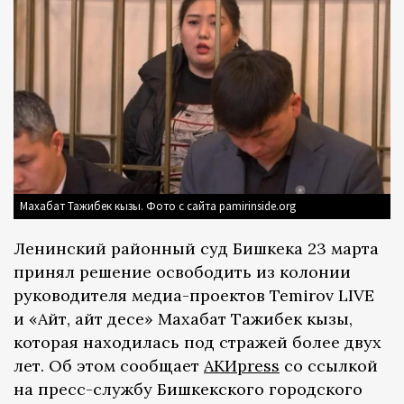
Махабат Тажибек кызы. Фото с сайта pamirinside.org
Ленинский районный суд Бишкека 23 марта
принял решение освободить из колонии
руководителя медиа-проектов Temirov LIVE
и «Айт, айт десе» Махабат Тажибек кызы,
которая находилась под стражей более двух
лет. Об этом сообщает
АКИpress
со ссылкой
на пресс-службу Бишкекского городского