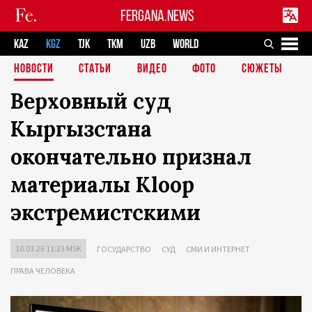
FERGANA.NEWS
KAZ
KGZ
TJK
TKM
UZB
WORLD
НОВОСТИ
СТАТЬИ
ВИДЕО
ФОТО
СЮЖЕТЫ
Верховный суд
Кыргызстана
окончательно признал
материалы Kloop
экстремистскими
10.03.26 11:23 MSK
ГОСУДАРСТВО
СУД
СМИ И ИНТЕРНЕТ
ПРАВА ЧЕЛОВЕКА