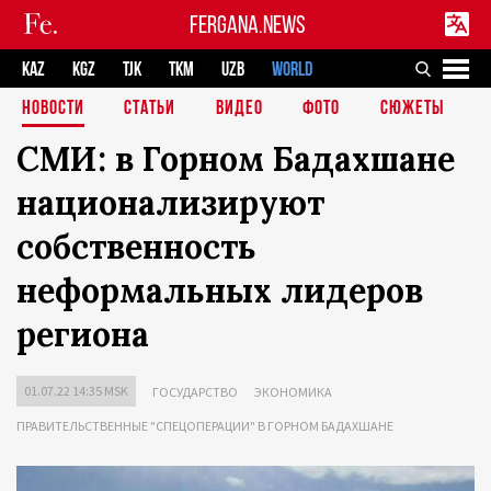
FERGANA.NEWS
KAZ
KGZ
TJK
TKM
UZB
WORLD
НОВОСТИ
СТАТЬИ
ВИДЕО
ФОТО
СЮЖЕТЫ
СМИ: в Горном Бадахшане
национализируют
собственность
неформальных лидеров
региона
01.07.22 14:35 MSK
ГОСУДАРСТВО
ЭКОНОМИКА
ПРАВИТЕЛЬСТВЕННЫЕ "СПЕЦОПЕРАЦИИ" В ГОРНОМ БАДАХШАНЕ