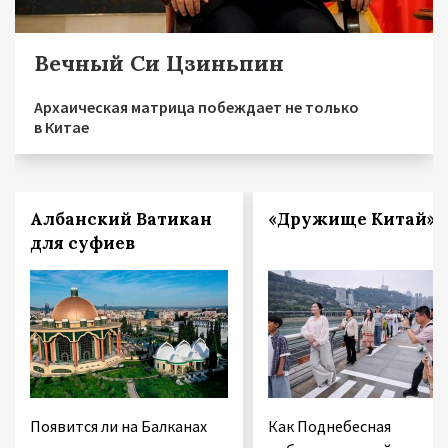
Вечный Си Цзиньпин
Архаическая матрица побеждает не только
в Китае
Албанский Ватикан
«Дружище Китай»
для суфиев
Появится ли на Балканах
Как Поднебесная