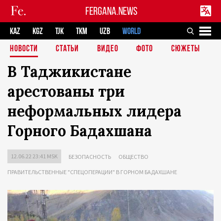
FERGANA.NEWS
KAZ
KGZ
TJK
TKM
UZB
WORLD
НОВОСТИ
СТАТЬИ
ВИДЕО
ФОТО
СЮЖЕТЫ
В Таджикистане
арестованы три
неформальных лидера
Горного Бадахшана
12.06.22 23:41 MSK
БЕЗОПАСНОСТЬ
ОБЩЕСТВО
ПРАВИТЕЛЬСТВЕННЫЕ "СПЕЦОПЕРАЦИИ" В ГОРНОМ БАДАХШАНЕ