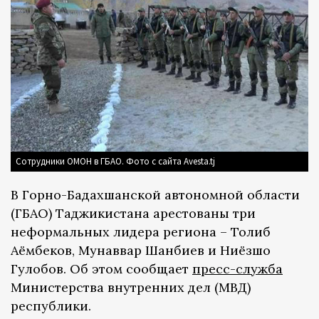
Сотрудники ОМОН в ГБАО. Фото с сайта Avesta.tj
В Горно-Бадахшанской автономной области
(ГБАО) Таджикистана арестованы три
неформальных лидера региона – Толиб
Аёмбеков, Мунаввар Шанбиев и Ниёзшо
Гулобов. Об этом сообщает
пресс-служба
Министерства внутренних дел (МВД)
республики.