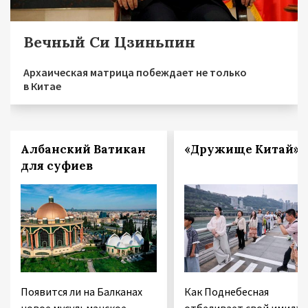
Вечный Си Цзиньпин
Архаическая матрица побеждает не только
в Китае
Албанский Ватикан
«Дружище Китай»
для суфиев
Появится ли на Балканах
Как Поднебесная
новое мусульманское
отбеливает свой имидж