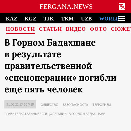
FERGANA.NEWS
KAZ
KGZ
TJK
TKM
UZB
WORLD
НОВОСТИ
СТАТЬИ
ВИДЕО
ФОТО
СЮЖЕ
В Горном Бадахшане
в результате
правительственной
«спецоперации» погибли
еще пять человек
31.05.22 13:50 MSK
ОБЩЕСТВО
БЕЗОПАСНОСТЬ
ТЕРРОРИЗМ
ПРАВИТЕЛЬСТВЕННЫЕ "СПЕЦОПЕРАЦИИ" В ГОРНОМ БАДАХШАНЕ