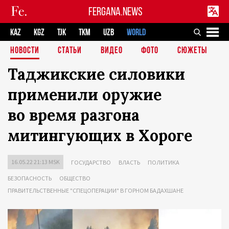
FERGANA.NEWS
KAZ
KGZ
TJK
TKM
UZB
WORLD
НОВОСТИ
СТАТЬИ
ВИДЕО
ФОТО
СЮЖЕТЫ
Таджикские силовики
применили оружие
во время разгона
митингующих в Хороге
16.05.22 21:13 MSK
ГОСУДАРСТВО
ВЛАСТЬ
ПОЛИТИКА
БЕЗОПАСНОСТЬ
ОБЩЕСТВО
ПРАВИТЕЛЬСТВЕННЫЕ "СПЕЦОПЕРАЦИИ" В ГОРНОМ БАДАХШАНЕ