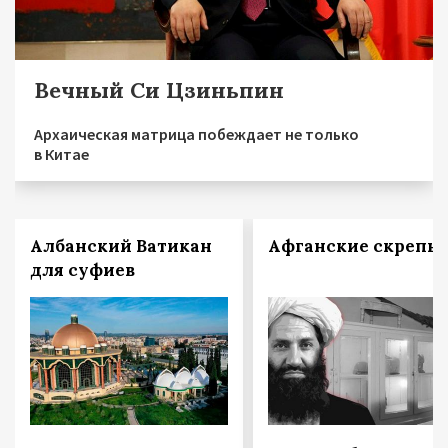
Вечный Си Цзиньпин
Архаическая матрица побеждает не только
в Китае
Албанский Ватикан
Афганские скрепы
для суфиев