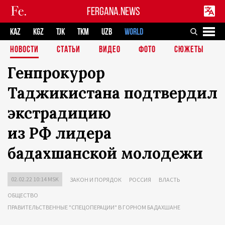
FERGANA.NEWS
KAZ
KGZ
TJK
TKM
UZB
WORLD
НОВОСТИ
СТАТЬИ
ВИДЕО
ФОТО
СЮЖЕТЫ
Генпрокурор
Таджикистана подтвердил
экстрадицию
из РФ лидера
бадахшанской молодежи
02.02.22 10:14 MSK
ЗАКОН И ПОРЯДОК
РОССИЯ
ВЛАСТЬ
ОБЩЕСТВО
ПРАВИТЕЛЬСТВЕННЫЕ "СПЕЦОПЕРАЦИИ" В ГОРНОМ БАДАХШАНЕ