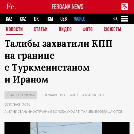
FERGANA.NEWS
KAZ
KGZ
TJK
TKM
UZB
WORLD
НОВОСТИ
СТАТЬИ
ВИДЕО
ФОТО
СЮЖЕТЫ
Талибы захватили КПП
на границе
с Туркменистаном
и Ираном
09.07.21 11:50 MSK
ГОСУДАРСТВО
ИРАН
АФГАНИСТАН
БЕЗОПАСНОСТЬ
АФГАНИСТАН: ИНОСТРАННЫЕ ВОЙСКА УХОДЯТ, ТАЛИБЫ ВОЗВРАЩАЮТСЯ