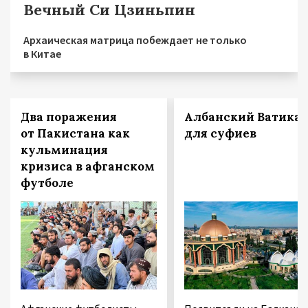
Вечный Си Цзиньпин
Архаическая матрица побеждает не только
в Китае
Два поражения
Албанский Ватика
от Пакистана как
для суфиев
кульминация
кризиса в афганском
футболе