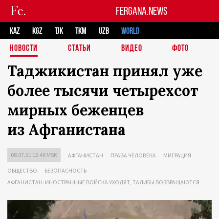
FERGANA.NEWS
KAZ
KGZ
TJK
TKM
UZB
WORLD
НОВОСТИ
СТАТЬИ
ВИДЕО
ФОТО
Таджикистан принял уже
более тысячи четырехсот
мирных беженцев
из Афганистана
08.07.21 12:46 MSK
АФГАНИСТАН
ПРАВА ЧЕЛОВЕКА
МИГРАЦИЯ
ОБЩЕСТВО
БЕЗОПАСНОСТЬ
АФГАНИСТАН: ИНОСТРАННЫЕ ВОЙСКА УХОДЯТ, ТАЛИБЫ ВОЗВРАЩАЮТСЯ