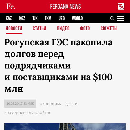
FERGANA.NEWS
KAZ
KGZ
TJK
TKM
UZB
WORLD
НОВОСТИ
СТАТЬИ
ВИДЕО
ФОТО
СЮЖЕТЫ
Рогунская ГЭС накопила
долгов перед
подрядчиками
и поставщиками на $100
млн
10.02.20 17:33 MSK
ЭКОНОМИКА
ДЕНЬГИ
ВОЗВЕДЕНИЕ РОГУНСКОЙ ГЭС