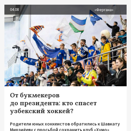
04.08
«Фергана»
От букмекеров
до президента: кто спасет
узбекский хоккей?
Родители юных хоккеистов обратились к Шавкату
Мирзиёеву с просьбой сохранить клуб «Хумо»