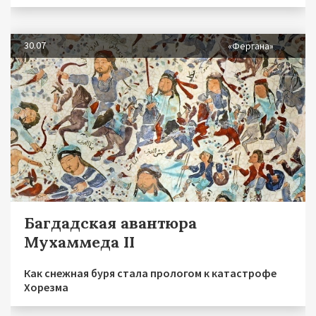
30.07
«Фергана»
Багдадская авантюра
Мухаммеда II
Как снежная буря стала прологом к катастрофе
Хорезма