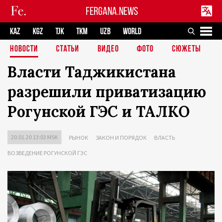
FERGANA.NEWS
KAZ
KGZ
TJK
TKM
UZB
WORLD
НОВОСТИ
СТАТЬИ
ВИДЕО
ФОТО
СЮЖЕТЫ
Власти Таджикистана
разрешили приватизацию
Рогунской ГЭС и ТАЛКО
20.01.20 13:03 MSK
РЫНОК
ЗАКОН И ПОРЯДОК
ВЛАСТЬ
ВОЗВЕДЕНИЕ РОГУНСКОЙ ГЭС