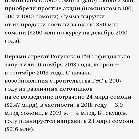
номиналом в 5000 сомони ($510), около 2 млн
приобрели простые акции (номиналом в 100,
500 и 1000 сомони). Сумма выручки
от их продажи
составила
около 890 млн
сомони ($200 млн по курсу на декабрь 2010
года).
Первый агрегат Рогунской ГЭС официально
запустили
16 ноября 2018 года, второй —
в
сентябре
2019 года. С начала
возобновления строительства ГЭС в 2007
году из различных источников
на ее возведение потрачено 24 млрд сомони
($2,47 млрд), в частности, в 2018 году — 3,9
млрд сомони, в 2019-м
—
4 млрд. В текущем
году планируется направить 2,1 млрд сомони
($216 млн).