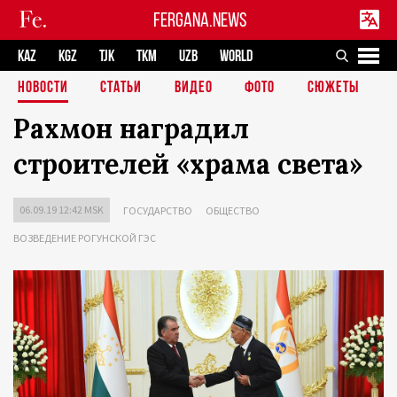
FERGANA.NEWS
KAZ
KGZ
TJK
TKM
UZB
WORLD
НОВОСТИ
СТАТЬИ
ВИДЕО
ФОТО
СЮЖЕТЫ
Рахмон наградил
строителей «храма света»
06.09.19 12:42 MSK
ГОСУДАРСТВО
ОБЩЕСТВО
ВОЗВЕДЕНИЕ РОГУНСКОЙ ГЭС