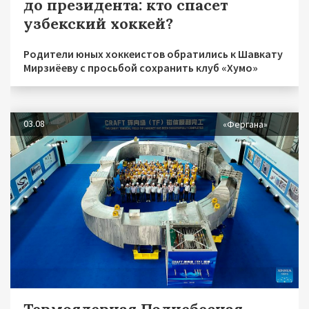
до президента: кто спасет
узбекский хоккей?
Родители юных хоккеистов обратились к Шавкату
Мирзиёеву с просьбой сохранить клуб «Хумо»
03.08
«Фергана»
Термоядерная Поднебесная