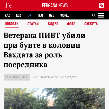
FERGANA.NEWS
KAZ
KGZ
TJK
TKM
UZB
WORLD
НОВОСТИ
СТАТЬИ
ВИДЕО
ФОТО
СЮЖЕТЫ
Ветерана ПИВТ убили
при бунте в колонии
Вахдата за роль
посредника
21.05.19 01:37 MSK
ЧП
БУНТ В КОЛОНИИ ВАХДАТА