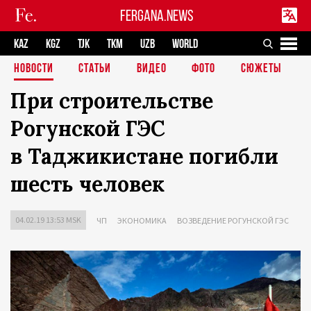
FERGANA.NEWS
KAZ
KGZ
TJK
TKM
UZB
WORLD
НОВОСТИ
СТАТЬИ
ВИДЕО
ФОТО
СЮЖЕТЫ
При строительстве
Рогунской ГЭС
в Таджикистане погибли
шесть человек
04.02.19 13:53 MSK
ЧП
ЭКОНОМИКА
ВОЗВЕДЕНИЕ РОГУНСКОЙ ГЭС