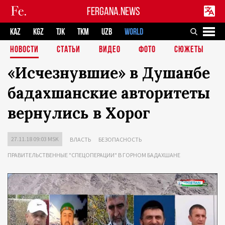
FERGANA.NEWS
KAZ
KGZ
TJK
TKM
UZB
WORLD
НОВОСТИ
СТАТЬИ
ВИДЕО
ФОТО
СЮЖЕТЫ
«Исчезнувшие» в Душанбе
бадахшанские авторитеты
вернулись в Хорог
27.11.18 09:03 MSK
ВЛАСТЬ
БЕЗОПАСНОСТЬ
ПРАВИТЕЛЬСТВЕННЫЕ "СПЕЦОПЕРАЦИИ" В ГОРНОМ БАДАХШАНЕ