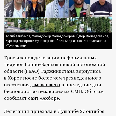
Толиб Аёмбеков, Мамадбокир Мамадбокиров, Ёдгор Мамадасламов,
Хурсанд Мазоров и Мунаввар Шанбиев. Кадр из сюжета телеканала
«Точикистон»
Трое членов делегации неформальных
лидеров Горно-Бадахшанской автономной
области (ГБАО) Таджикистана вернулись
в Хорог после более чем трехнедельного
отсутствия,
вызвавшего
в последние дни
беспокойство независимых СМИ. Об этом
сообщает сайт
«Ахбор».
Делегация приехала в Душанбе 27 октября