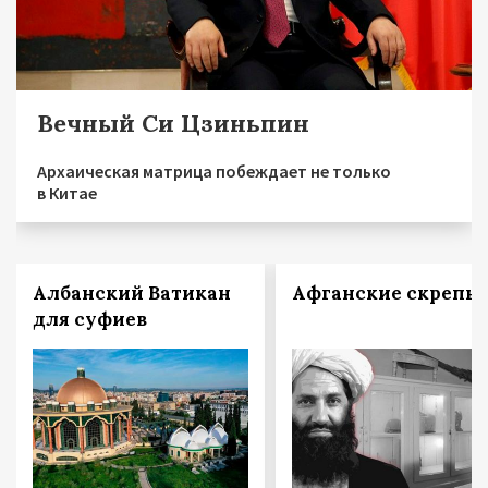
Вечный Си Цзиньпин
Архаическая матрица побеждает не только
в Китае
Албанский Ватикан
Афганские скрепы
для суфиев