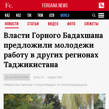
FERGANA.NEWS
KAZ
KGZ
TJK
TKM
UZB
WORLD
НОВОСТИ
СТАТЬИ
ВИДЕО
ФОТО
СЮЖЕТЫ
Власти Горного Бадахшана
предложили молодежи
работу в других регионах
Таджикистана
31.10.18 10:22 MSK
ВЛАСТЬ
ОБЩЕСТВО
ПРАВИТЕЛЬСТВЕННЫЕ "СПЕЦОПЕРАЦИИ" В ГОРНОМ БАДАХШАНЕ