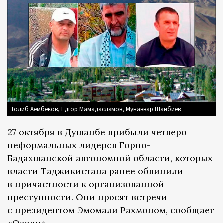
Толиб Аёмбеков, Ёдгор Мамадасламов, Мунаввар Шанбиев
27 октября в Душанбе прибыли четверо
неформальных лидеров Горно-
Бадахшанской автономной области, которых
власти Таджикистана ранее обвинили
в причастности к организованной
преступности. Они просят встречи
с президентом Эмомали Рахмоном, сообщает
«Озоди»
.