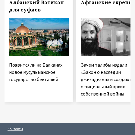
Албанский Ватикан
Афганские скрепы
для суфиев
Появится ли на Балканах
Зачем талибы издали
новое мусульманское
«Закон о наследии
государство бекташей
джихадизма» и создают
официальный архив
собственной войны
Контакты