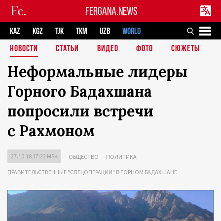
FERGANA.NEWS
KAZ
KGZ
TJK
TKM
UZB
WORLD
НОВОСТИ
СТАТЬИ
ВИДЕО
ФОТО
СЮЖЕТЫ
Неформальные лидеры
Горного Бадахшана
попросили встречи
с Рахмоном
27.10.18 17:22 MSK
ОБЩЕСТВО
ПОЛИТИКА
ПРАВИТЕЛЬСТВЕННЫЕ "СПЕЦОПЕРАЦИИ" В ГОРНОМ БАДАХШАНЕ