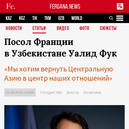
FERGANA.NEWS
KAZ
KGZ
TJK
TKM
UZB
WORLD
НОВОСТИ
СТАТЬИ
ВИДЕО
ФОТО
СЮЖЕТЫ
Посол Франции
в Узбекистане Уалид Фук
«Мы хотим вернуть Центральную
Азию в центр наших отношений»
22.06.26 01:14 MSK
ГОСУДАРСТВО
ВЛАСТЬ
ПОЛИТИКА