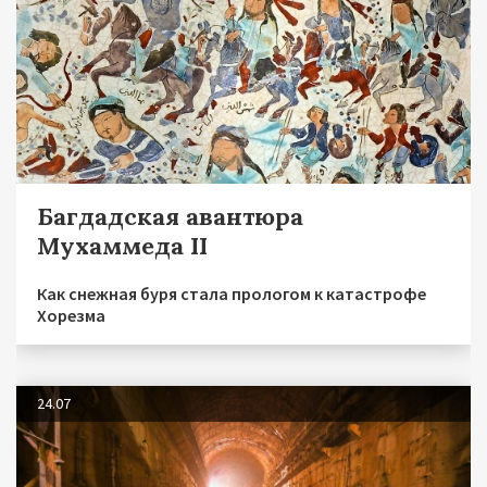
Багдадская авантюра
Мухаммеда II
Как снежная буря стала прологом к катастрофе
Хорезма
24.07