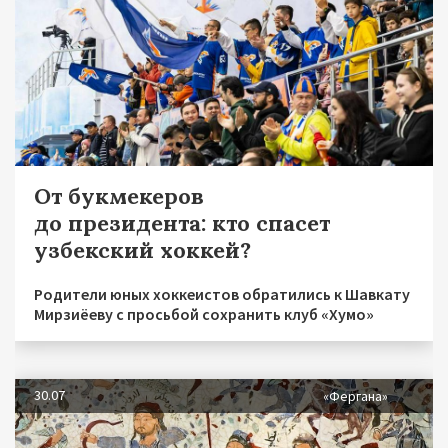
От букмекеров
до президента: кто спасет
узбекский хоккей?
Родители юных хоккеистов обратились к Шавкату
Мирзиёеву с просьбой сохранить клуб «Хумо»
30.07
«Фергана»