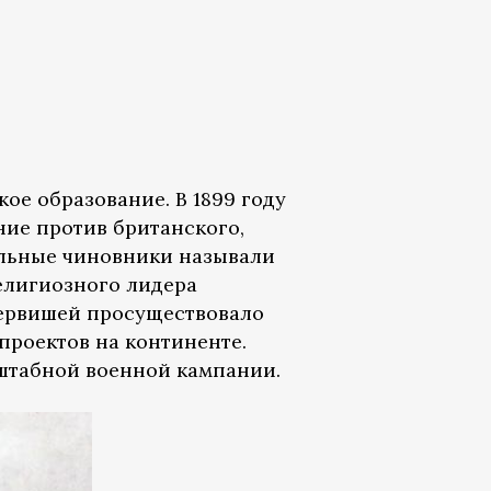
ое образование. В 1899 году
ие против британского,
альные чиновники называли
религиозного лидера
дервишей просуществовало
проектов на континенте.
сштабной военной кампании.