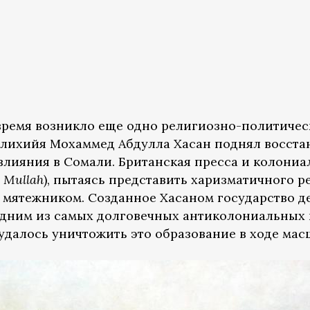
время возникло еще одно религиозно-политическ
лихийя Мохаммед Абдулла Хасан поднял восстан
влияния в Сомали. Британская пресса и колони
 Mullah
), пытаясь представить харизматичного 
 мятежником. Созданное Хасаном государство 
 одним из самых долговечных антиколониальных 
 удалось уничтожить это образование в ходе ма