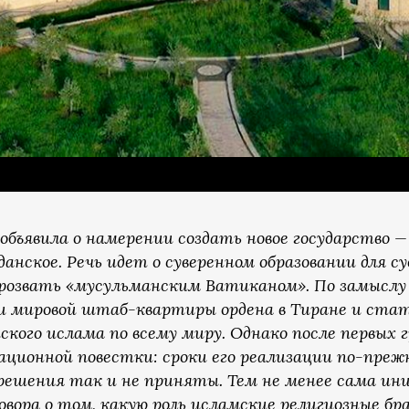
 объявила о намерении создать новое государство —
данское. Речь идет о суверенном образовании для с
 прозвать «мусульманским Ватиканом». По замыслу
 мировой штаб-квартиры ордена в Тиране и ста
кого ислама по всему миру. Однако после первых 
ационной повестки: сроки его реализации по-преж
решения так и не приняты. Тем не менее сама и
вора о том, какую роль исламские религиозные б