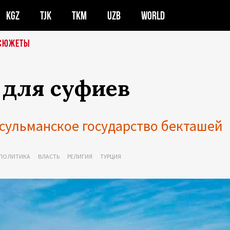
KGZ
TJK
TKM
UZB
WORLD
СЮЖЕТЫ
 для суфиев
усульманское государство бекташей
ПОЛИТИКА
ВЛАСТЬ
РЕЛИГИЯ
ТУРЦИЯ