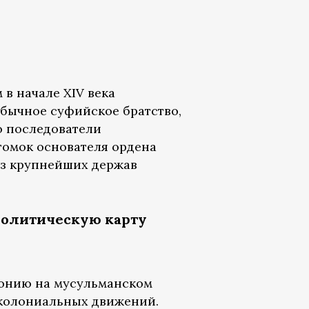
в начале XIV века
обычное суфийское братство,
о последователи
томок основателя ордена
 из крупнейших держав
политическую карту
монию на мусульманском
иколониальных движений.