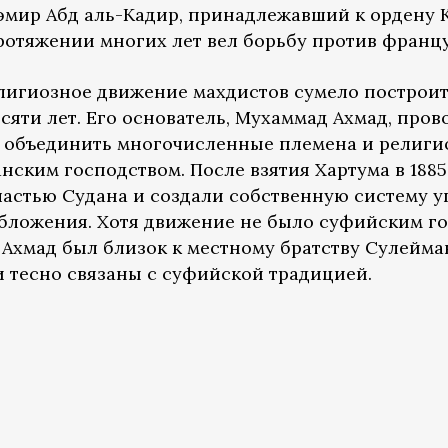
х эмир Абд аль-Кадир, принадлежавший к ордену 
ротяжении многих лет вел борьбу против франц
елигиозное движение махдистов сумело построит
сяти лет. Его основатель, Мухаммад Ахмад, про
л объединить многочисленные племена и религи
нским господством. После взятия Хартума в 188
частью Судана и создали собственную систему у
бложения. Хотя движение не было суфийским го
Ахмад был близок к местному братству Сулейман
 тесно связаны с суфийской традицией.