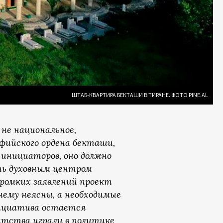
ШТАБ-КВАРТИРА БЕКТАШИ В ТИРАНЕ. ФОТО PINE.AL
 не национальное,
уфийского ордена бекташи,
 инициаторов, оно должно
ть духовным центром
громких заявлений проект
нему неясны, а необходимые
нициатива остается
ратства играли в политике