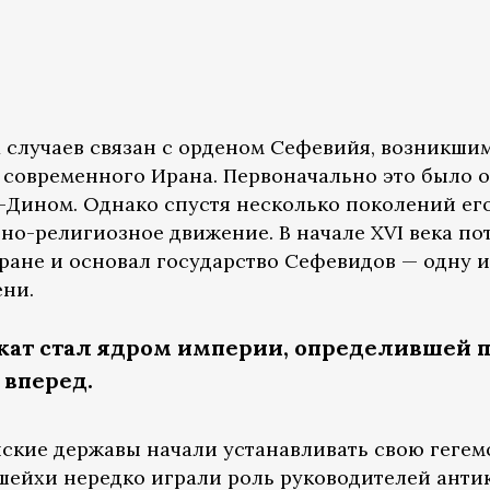
случаев связан с орденом Сефевийя, возникшим 
е современного Ирана. Первоначально это было 
Дином. Однако спустя несколько поколений ег
но-религиозное движение. В начале XVI века по
 Иране и основал государство Сефевидов — одну
ени.
кат стал ядром империи, определившей 
 вперед.
йские державы начали устанавливать свою геге
шейхи нередко играли роль руководителей ант