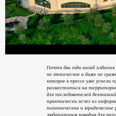
Почти два года назад Албания
не этническое и даже не граж
которое в прессе уже успели
разместиться на территории
для последователей бекташийс
практически исчез из информ
политические и юридические 
любопытным поводом для разго