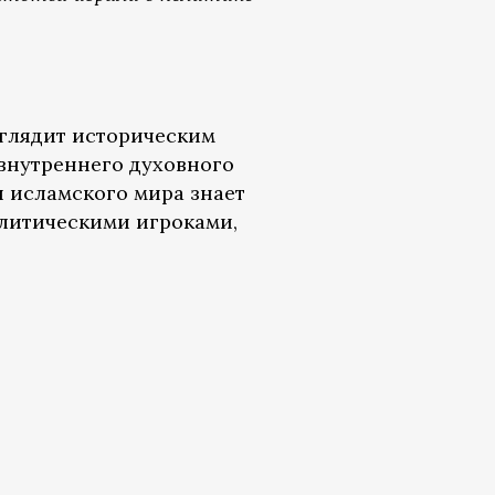
ыглядит историческим
 внутреннего духовного
я исламского мира знает
литическими игроками,