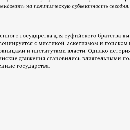
тендовать на политическую субъектность сегодня.
ренного государства для суфийского братства в
социируется с мистикой, аскетизмом и поиском
границами и институтами власти. Однако истори
фийские движения становились влиятельными по
енные государства.