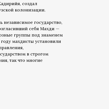
Кадирийя, создал
узской колонизации.
ь независимое государство,
возгласивший себя Махди —
озные группы под знаменем
5 году махдисты установили
правления,
сударством в строгом
ия, так что многие