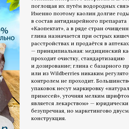
поглощая их путём водородных связ
Именно поэтому каолин долгие год
в состав антидиарейного препарата
«Каопектат», а в ряде стран очищенн
глина назначается при острых кише
расстройствах и продаётся в аптеках
— принципиальная: медицинский к
проходит очистку, стандартизацию
и дозирование; глина с базарного п
или из Wildberries никаким регулят
контролем не проходит. Большинств
упаковок несут маркировку «натурал
примесей», уточняя мелким шрифтом
является лекарством» — юридически
безупречная, но маркетингово двус
конструкция.