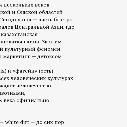
 нескольких веков
ской и Ошской областей
Сегодня она — часть быстро
алов Центральной Азии, где
 казахстанская
оноватая глина. За этим
ой культурный феномен,
а маркетинг — детоксом.
я) и «фагейн» (есть) —
сех человеческих культурах
ждает человечество
ивотными,
IX века официально
white dirt — до сих пор