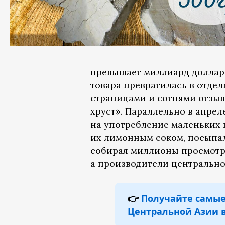
превышает миллиард долларо
товара превратилась в отде
страницами и сотнями отзы
хруст». Параллельно в апрел
на употребление маленьких 
их лимонным соком, посыпал
собирая миллионы просмотро
а производители центрально
👉
Получайте самые
Центральной Азии в