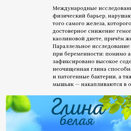
Международные исследовани
физический барьер, нарушаю
того самого железа, которог
достоверное снижение гемог
каолиновой диете, причём ж
Параллельное исследование
при беременности: помимо а
зафиксировано высокое соде
неочищенная глина способна
и патогенные бактерии, а т
мышьяк — накапливаются в о