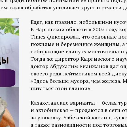
. В традиционном понимании её принято подсу
ем: такая обработка усиливает хруст и отчасти 
Едят, как правило, небольшими кусо
В Нарынской области в 2005 году ко
Times фиксировал, что основные по
пожилые и беременные женщины, а т
собирающие глину самостоятельно у 
Тогда же директор Кыргызского нау
доктор Абдухалим Рианжанов дал оце
своего рода лейтмотивом всей диск
«Здесь больше мусора, чем железа. 
питаться этой глиной».
Казахстанские варианты — белая тур
и актобинская — продаются в сети о
за упаковку. Узбекский каолин, кус
а также разновидности под торговы