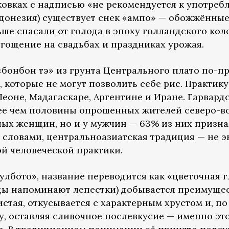
ковках с надписью «не рекомендуется к употреб
ндонезия) существует снек «ампо» — обожжённы
ьше спасали от голода в эпоху голландского кол
угощение на свадьбах и праздниках урожая.
«бонбон тэ» из грунта Центрального плато по-п
 которые не могут позволить себе рис. Практик
еоне, Мадагаскаре, Аргентине и Иране. Гарвард
ее чем половины опрошенных жителей северо-во
ных женщин, но и у мужчин — 63% из них призна
словами, центральноазиатская традиция — не эк
й человеческой практики.
улбото», название переводится как «цветочная г
ды напоминают лепестки) добывается преимущес
стая, откусывается с характерным хрустом и, п
рту, оставляя сливочное послевкусие — именно э