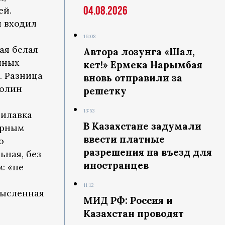
04.08.2026
ей.
ы входил
16:08
ая белая
Автора лозунга «Шал,
чных
кет!» Ермека Нарымбая
. Разница
вновь отправили за
аолин
решетку
13:53
рилавка
В Казахстане задумали
орным
ввести платные
о
разрешения на въезд для
ьная, без
иностранцев
: «не
11:12
мысленная
МИД РФ: Россия и
Казахстан проводят