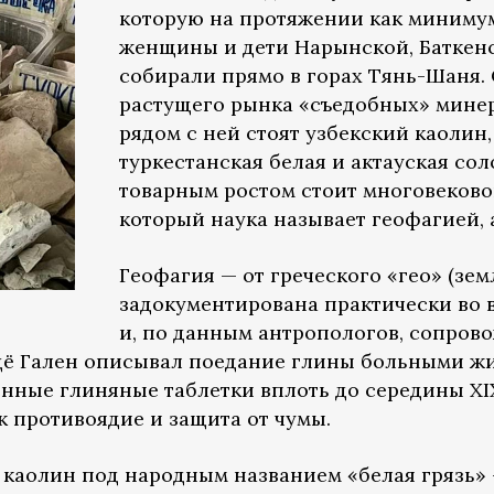
которую на протяжении как минимум
женщины и дети Нарынской, Баткен
собирали прямо в горах Тянь-Шаня. 
растущего рынка «съедобных» минер
рядом с ней стоят узбекский каолин,
туркестанская белая и актауская сол
товарным ростом стоит многовеков
который наука называет геофагией, 
Геофагия — от греческого «гео» (земл
задокументирована практически во в
и, по данным антропологов, сопрово
Ещё Гален описывал поедание глины больными ж
нные глиняные таблетки вплоть до середины X
к противоядие и защита от чумы.
аолин под народным названием «белая грязь» — 