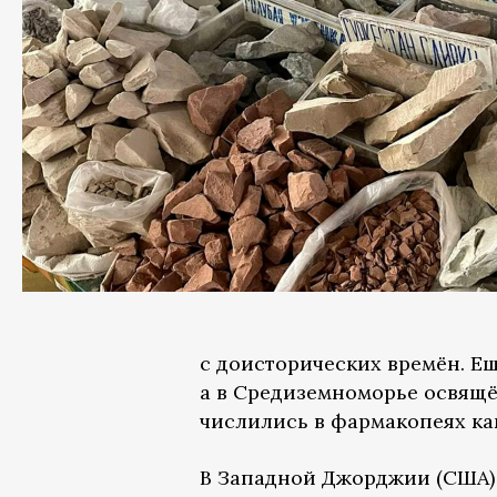
с доисторических времён. 
а в Средиземноморье освящё
числились в фармакопеях ка
В Западной Джорджии (США) к