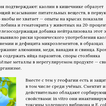
я подтверждают: каолин в кишечнике образует
щий всасывание питательных веществ, в перву
о якобы не хватает — опыты на крысах показали
лобина и гематокрита у животных на 20-проце
елезосодержащая добавка нейтрализовала этот 
 выявило риски хронического употребления као
немии и дефицита микроэлементов, в образцах
ржание алюминия, меди, ванадия и свинца. Кром
 содержать яйца паразитов, споры столбняка
яжёлые металлы в нерегулируемом продукте — св
рганизме.
Вместе с тем у геофагии есть и защи
в том числе среди учёных. Смектит 
действительно обладают сорбирую
свойствами: in vitro они инактивиру
токсины холерного вибриона и E. col