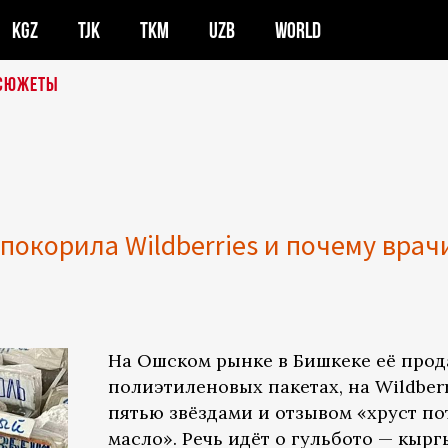
KGZ
TJK
TKM
UZB
WORLD
СЮЖЕТЫ
 покорила Wildberries и почему врач
На Ошском рынке в Бишкеке её прод
полиэтиленовых пакетах, на Wildberr
пятью звёздами и отзывом «хруст по
масло». Речь идёт о гульбото — кыр