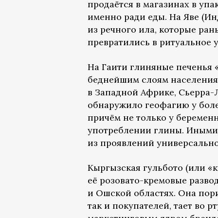
продаётся в магазинах в упа
именно ради еды. На Яве (И
из речного ила, которые ран
превратились в ритуальное 
На Гаити глиняные печенья 
беднейшим слоям населения,
в Западной Африке, Сьерра-Л
обнаружило геофагию у бол
причём не только у беремен
употреблении глины. Иными 
из проявлений универсально
Кыргызская гульбото (или «к
её розовато-кремовые разво
и Ошской областях. Она пори
так и покупателей, тает во 