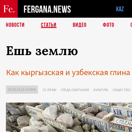
FERGANA.NEWS
KAZ
НОВОСТИ
СТАТЬИ
ВИДЕО
ФОТО
Ешь землю
Как кыргызская и узбекская глина
20.05.26 12:12 MSK
СЕ ЛЯ ВИ
СРЕДА ОБИТАНИЯ
КУЛЬТУРА
ОБЩЕСТВО