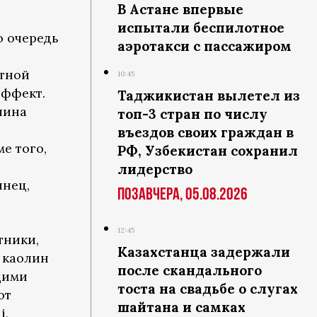
В Астане впервые
испытали беспилотное
ю очередь
аэротакси с пассажиром
нтной
10:45
эффект.
Таджикистан вылетел из
лина
топ-3 стран по числу
въездов своих граждан в
е того,
РФ, Узбекистан сохранил
лидерство
инец,
Позавчера, 05.08.2026
12:45
тники,
Казахстанца задержали
и каолин
после скандального
щими
тоста на свадьбе о слугах
ют
шайтана и самках
i,