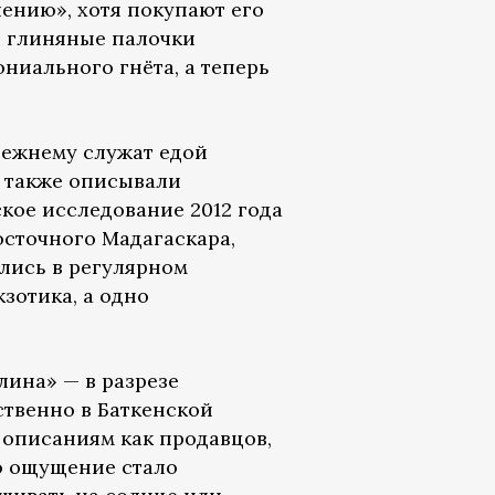
лению», хотя покупают его
е глиняные палочки
ониального гнёта, а теперь
режнему служат едой
у также описывали
ское исследование 2012 года
сточного Мадагаскара,
лись в регулярном
зотика, а одно
лина» — в разрезе
твенно в Баткенской
о описаниям как продавцов,
то ощущение стало