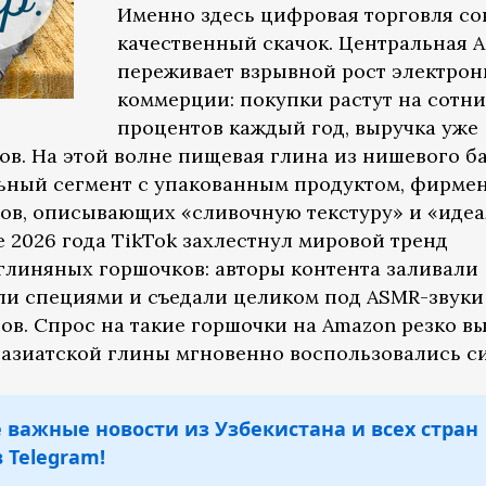
Именно здесь цифровая торговля с
качественный скачок. Центральная А
переживает взрывной рост электро
коммерции: покупки растут на сотни
процентов каждый год, выручка уже
в. На этой волне пищевая глина из нишевого б
льный сегмент с упакованным продуктом, фирм
вов, описывающих «сливочную текстуру» и «иде
е 2026 года TikTok захлестнул мировой тренд
глиняных горшочков: авторы контента заливали
и специями и съедали целиком под ASMR-звуки 
в. Спрос на такие горшочки на Amazon резко вы
азиатской глины мгновенно воспользовались с
 важные новости из Узбекистана и всех стран
 Telegram!