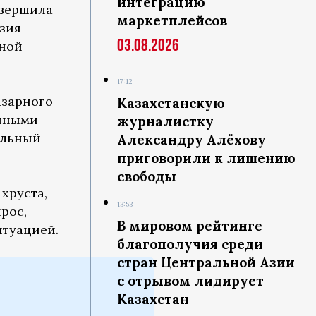
интеграцию
овершила
маркетплейсов
зия
03.08.2026
нной
17:12
азарного
Казахстанскую
енными
журналистку
альный
Александру Алёхову
приговорили к лишению
свободы
хруста,
13:53
рос,
В мировом рейтинге
итуацией.
благополучия среди
стран Центральной Азии
с отрывом лидирует
Казахстан