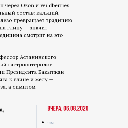
 через Ozon и Wildberries.
ьный состав: кальций,
елезо превращает традицию
на глину — значит,
едицина смотрит на это
офессор Астанинского
ый гастроэнтеролог
ии Президента Бакытжан
яга к глине и мелу —
за, а симптом
Вчера, 06.08.2026
а,
12:58