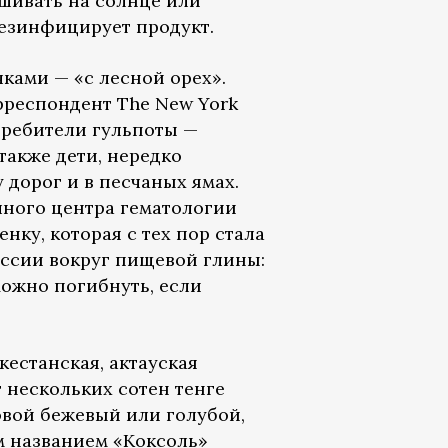
шивать на солнце или
дезинфицирует продукт.
чками — «с лесной орех».
рреспондент The New York
требители гульпоты —
акже дети, нередко
дорог и в песчаных ямах.
чного центра гематологии
нку, которая с тех пор стала
уссии вокруг пищевой глины:
Можно погибнуть, если
кестанская, актауская
т нескольких сотен тенге
ковой бежевый или голубой,
м названием «Коксоль»