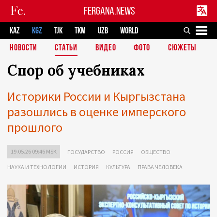
FERGANA.NEWS
KAZ
KGZ
TJK
TKM
UZB
WORLD
НОВОСТИ
СТАТЬИ
ВИДЕО
ФОТО
СЮЖЕТЫ
Спор об учебниках
Историки России и Кыргызстана
разошлись в оценке имперского
прошлого
19.05.26 09:46 MSK
ГОСУДАРСТВО
РОССИЯ
ОБЩЕСТВО
НАУКА И ТЕХНОЛОГИИ
ИСТОРИЯ
КУЛЬТУРА
ПРАВА ЧЕЛОВЕКА