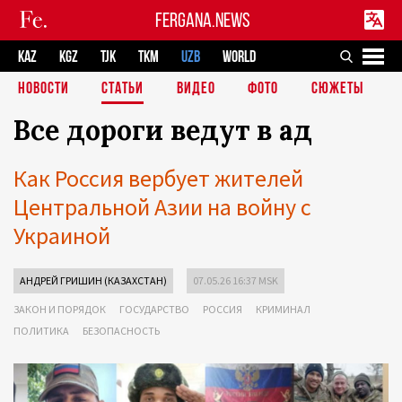
FERGANA.NEWS
KAZ
KGZ
TJK
TKM
UZB
WORLD
НОВОСТИ
СТАТЬИ
ВИДЕО
ФОТО
СЮЖЕТЫ
Все дороги ведут в ад
Как Россия вербует жителей
Центральной Азии на войну с
Украиной
АНДРЕЙ ГРИШИН (КАЗАХСТАН)
07.05.26 16:37 MSK
ЗАКОН И ПОРЯДОК
ГОСУДАРСТВО
РОССИЯ
КРИМИНАЛ
ПОЛИТИКА
БЕЗОПАСНОСТЬ