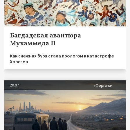
Багдадская авантюра
Мухаммеда II
Как снежная буря стала прологом к катастрофе
Хорезма
20.07
«Фергана»