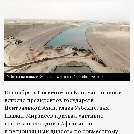
Работы на канале Куш-тепа. Фото с сайта tolonews.com
16 ноября в Ташкенте, на Консультативной
встрече президентов государств
Центральной Азии
, глава Узбекистана
Шавкат Мирзиёев
призвал
«активно
вовлекать соседний
Афганистан
в региональный диалог» по совместному