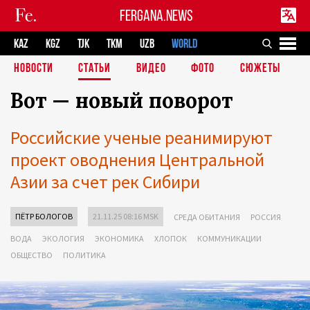
FERGANA.NEWS
KAZ
KGZ
TJK
TKM
UZB
WORLD
НОВОСТИ
СТАТЬИ
ВИДЕО
ФОТО
СЮЖЕТЫ
Вот — новый поворот
Российские ученые реанимируют
проект оводнения Центральной
Азии за счет рек Сибири
ПЁТР БОЛОГОВ
21.11.25 08:16 MSK
СРЕДА ОБИТАНИЯ
РОССИЯ
ВОДА
ЭКОЛОГИЯ
ЭКОНОМИКА
ХЛОПОК
КОММУНИКАЦИИ
ОБЩЕСТВО
ПОЛИТИКА