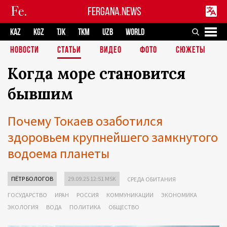
FERGANA.NEWS
KAZ
KGZ
TJK
TKM
UZB
WORLD
НОВОСТИ
СТАТЬИ
ВИДЕО
ФОТО
СЮЖЕТЫ
Когда море становится
бывшим
Почему Токаев озаботился
здоровьем крупнейшего замкнутого
водоема планеты
ПЁТР БОЛОГОВ
29.09.25 12:51 MSK
СРЕДА ОБИТАНИЯ
ГОСУДАРСТВО
ИРАН
РОССИЯ
КОММУНИКАЦИИ
ЭКОНОМИКА
ЭКОЛОГИЯ
ВОДА
ПОЛИТИКА
ОБЩЕСТВО