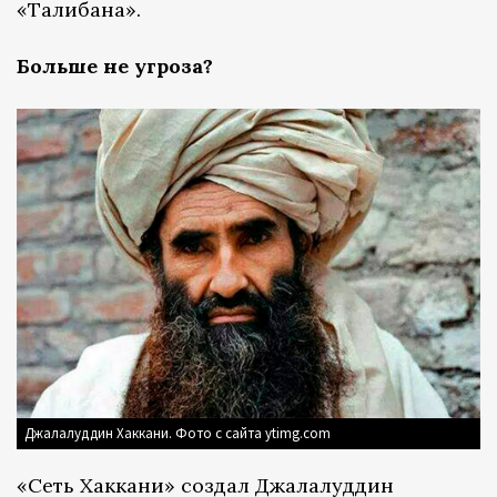
«Талибана».
Больше не угроза?
Джалалуддин Хаккани. Фото с сайта ytimg.com
«Сеть Хаккани» создал Джалалуддин