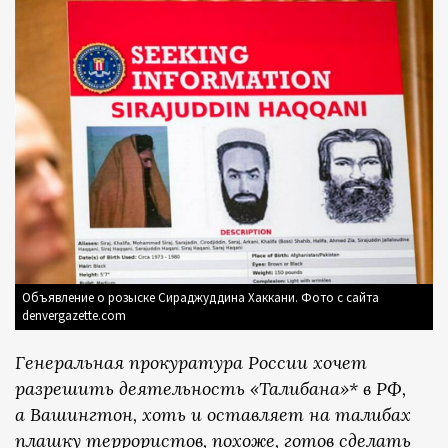
Объявление о розыске Сираджуддина Хаккани. Фото с сайта
denvergazette.com
Генеральная прокуратура России хочет
разрешить деятельность «Талибана»* в РФ,
а Вашингтон, хоть и оставляет на талибах
плашку террористов, похоже, готов сделать