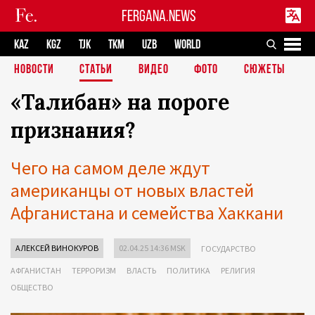
FERGANA.NEWS
KAZ
KGZ
TJK
TKM
UZB
WORLD
НОВОСТИ
СТАТЬИ
ВИДЕО
ФОТО
СЮЖЕТЫ
«Талибан» на пороге
признания?
Чего на самом деле ждут
американцы от новых властей
Афганистана и семейства Хаккани
АЛЕКСЕЙ ВИНОКУРОВ
02.04.25 14:36 MSK
ГОСУДАРСТВО
АФГАНИСТАН
ТЕРРОРИЗМ
ВЛАСТЬ
ПОЛИТИКА
РЕЛИГИЯ
ОБЩЕСТВО