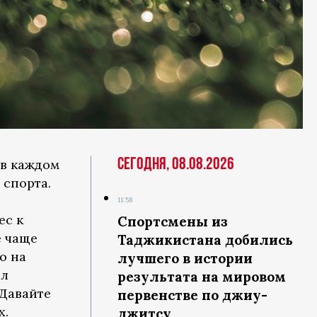
Сегодня, 08.08.2026
 в каждом
 спорта.
11:58
ес к
Спортсмены из
е чаще
Таджикистана добились
о на
лучшего в истории
ол
результата на мировом
 Давайте
первенстве по джиу-
х.
джитсу