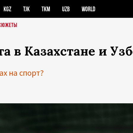
KGZ
TJK
TKM
UZB
WORLD
СЮЖЕТЫ
а в Казахстане и Уз
ах на спорт?