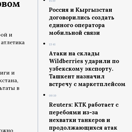
рвом
15:19
Россия и Кыргызстан
договорились создать
единого оператора
мобильной связи
бой и
 атлетика
13:41
Атаки на склады
Wildberries ударили по
узбекскому экспорту.
лиги и
Ташкент назначил
хстана,
встречу с маркетплейсом
ьтаты в
09:19
Reuters: КТК работает с
перебоями из-за
нехватки танкеров и
продолжающихся атак
можно