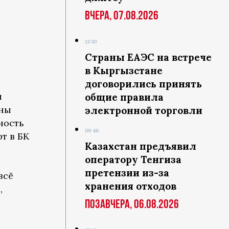
Вчера, 07.08.2026
13:30
Страны ЕАЭС на встрече
в Кыргызстане
договорились принять
й
общие правила
рны
электронной торговли
ность
09:46
т в БК
Казахстан предъявил
оператору Тенгиза
претензии из-за
всё
хранения отходов
,
Позавчера, 06.08.2026