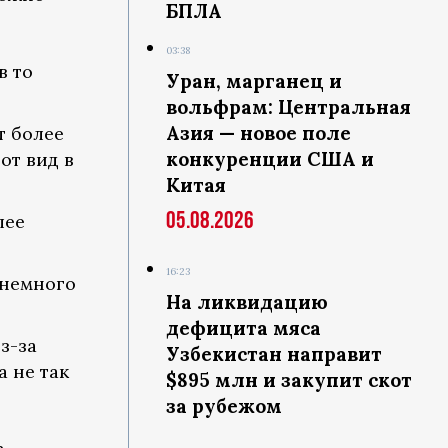
БПЛА
03:38
в то
Уран, марганец и
вольфрам: Центральная
Азия — новое поле
т более
конкуренции США и
от вид в
Китая
05.08.2026
лее
16:23
 немного
На ликвидацию
дефицита мяса
з-за
Узбекистан направит
а не так
$895 млн и закупит скот
за рубежом