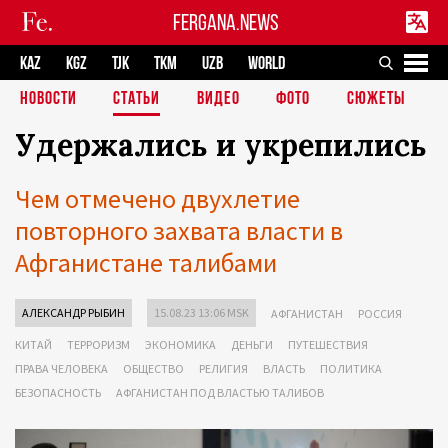
FERGANA.NEWS
KAZ
KGZ
TJK
TKM
UZB
WORLD
НОВОСТИ
СТАТЬИ
ВИДЕО
ФОТО
СЮЖЕТЫ
Удержались и укрепились
Чем отмечено двухлетие
повторного захвата власти в
Афганистане талибами
АЛЕКСАНДР РЫБИН
15.08.23 13:06 MSK
АФГАНИСТАН
РОССИЯ
КИТАЙ
ТЕРРОРИЗМ
ЭКОНОМИКА
ДЕНЬГИ
ПУТЕШЕСТВИЯ
ПРАВА ЧЕЛОВЕКА
ОБЩЕСТВО
РЕЛИГИЯ
ВЛАСТЬ
ПОЛИТИКА
БЕЗОПАСНОСТЬ
АФГАНИСТАН ПОД ВЛАСТЬЮ ТАЛИБОВ