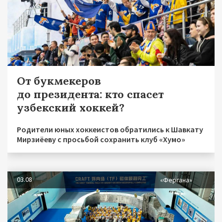
От букмекеров
до президента: кто спасет
узбекский хоккей?
Родители юных хоккеистов обратились к Шавкату
Мирзиёеву с просьбой сохранить клуб «Хумо»
03.08
«Фергана»