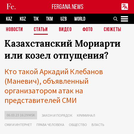
FERGANA.NEWS
KAZ
KGZ
TJK
TKM
UZB
WORLD
НОВОСТИ
СТАТЬИ
ВИДЕО
ФОТО
СЮЖЕТЫ
Казахстанский Мориарти
или козел отпущения?
Кто такой Аркадий Клебанов
(Маневич), объявленный
организатором атак на
представителей СМИ
06.03.23 16:29 MSK
ЗАКОН И ПОРЯДОК
КРИМИНАЛ
СМИ И ИНТЕРНЕТ
ПРАВА ЧЕЛОВЕКА
ОБЩЕСТВО
ВЛАСТЬ