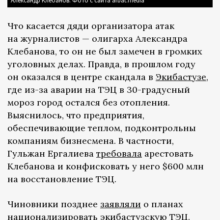
Александр Клебанов. Фото с сайта arbat.media
Что касается дяди организатора атак
на журналистов — олигарха Александра
Клебанова, то он не был замечен в громких
уголовных делах. Правда, в прошлом году
он оказался в центре скандала в
Экибастузе
,
где из-за аварии на ТЭЦ в 30-градусный
мороз город остался без отопления.
Выяснилось, что предприятия,
обеспечивающие теплом, подконтрольны
компаниям бизнесмена. В частности,
Гульжан Ергалиева
требовала
арестовать
Клебанова и конфисковать у него $600 млн
на восстановление ТЭЦ.
Чиновники позднее
заявляли
о планах
национализировать экибастузскую ТЭЦ.