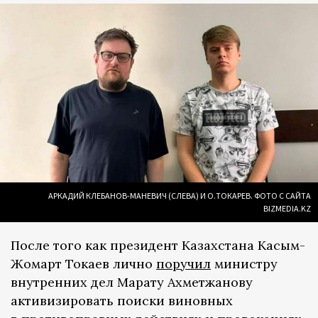
АРКАДИЙ КЛЕБАНОВ-МАНЕВИЧ (СЛЕВА) И О.ТОКАРЕВ. ФОТО С САЙТА
BIZMEDIA.KZ
После того как президент Казахстана Касым-
Жомарт Токаев лично
поручил
министру
внутренних дел Марату Ахметжанову
активизировать поиски виновных