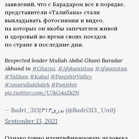
заявлений, что с Барадаром все в порядке,
представители «Талибана» стали
выкладывать фотоснимки и видео,
на которых он якобы запечатлен живой
и здоровый во время своих поездок
по стране в последние дни.
Respected leader Mullah Abdul Ghani Baradar
Akhund in
#Ghazni
.
#Afghanistan
#Afganistan
#Taliban
#Kabul
#PanjshirValley
#AmarullahSaleh
#Panjshir
pic.twitter.com/U7kG4oZk2N
— Badri_313|۳۱۳بدری (@Badri313_Unit)
September 13, 2021
Однако точно идентифицировать человека