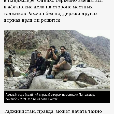
в Панджшере. Однако серьезно вмешаться
в афганские дела на стороне местных
таджиков Рахмон без поддержки других
держав вряд ли решится.
Ахмад Масуд (крайний справа) в горах провинции Панджшер,
сентябрь 2021. Фото из сети Twitter
Таджикистан, правда, может начать тайно