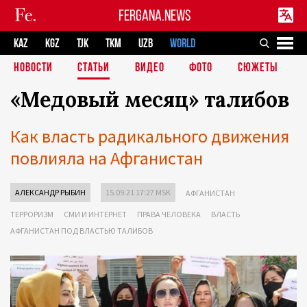
FERGANA.NEWS
KAZ
KGZ
TJK
TKM
UZB
WORLD
НОВОСТИ
СТАТЬИ
ВИДЕО
ФОТО
СЮЖЕТЫ
«Медовый месяц» талибов
Как власть радикального движения
повлияла на Афганистан
АЛЕКСАНДР РЫБИН
15.09.21 17:27 MSK
АФГАНИСТАН
ТЕРРОРИЗМ
СМИ И ИНТЕРНЕТ
ПРАВА ЧЕЛОВЕКА
ВЛАСТЬ
АФГАНИСТАН ПОД ВЛАСТЬЮ ТАЛИБОВ