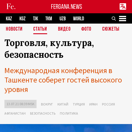
FERGANA.NEWS
KAZ
KGZ
TJK
TKM
UZB
WORLD
НОВОСТИ
СТАТЬИ
ВИДЕО
ФОТО
СЮЖЕТЫ
Торговля, культура,
безопасность
Международная конференция в
Ташкенте соберет гостей высокого
уровня
13.07.21 08:39 MSK
ВОКРУГ
КИТАЙ
ТУРЦИЯ
ИРАН
РОССИЯ
АФГАНИСТАН
БЕЗОПАСНОСТЬ
ПОЛИТИКА