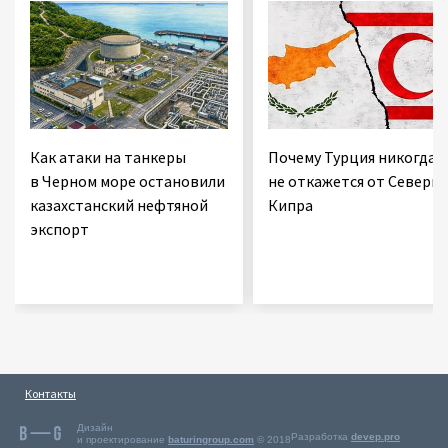
Как атаки на танкеры
Почему Турция никогда
в Черном море остановили
не откажется от Северно
казахстанский нефтяной
Кипра
экспорт
Контакты
Дизайн
Разработка
devep.pro
и проектирование
baturingroup.com
© 2018