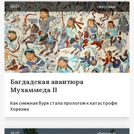
30.07
«Фергана»
Багдадская авантюра
Мухаммеда II
Как снежная буря стала прологом к катастрофе
Хорезма
28.07
«Фергана»