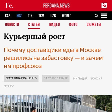
FERGANA.NEWS
KAZ
KGZ
TJK
TKM
UZB
WORLD
НОВОСТИ
СТАТЬИ
ВИДЕО
ФОТО
СЮЖЕТЫ
Курьерный рост
Почему доставщики еды в Москве
решились на забастовку — и зачем
им профсоюз
ЕКАТЕРИНА ИВАЩЕНКО
14.07.20 16:19 MSK
МИГРАЦИЯ
РОССИЯ
БИЗНЕС