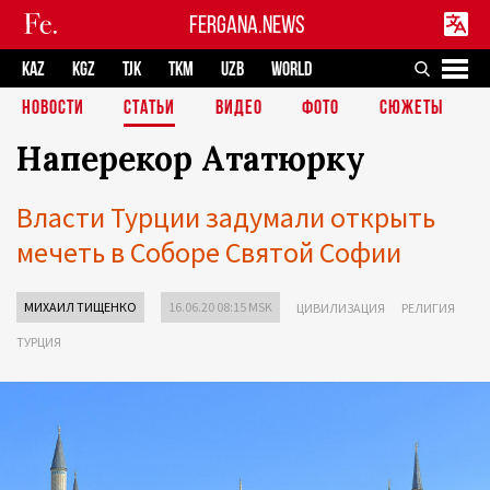
FERGANA.NEWS
KAZ
KGZ
TJK
TKM
UZB
WORLD
НОВОСТИ
СТАТЬИ
ВИДЕО
ФОТО
СЮЖЕТЫ
Наперекор Ататюрку
Власти Турции задумали открыть
мечеть в Соборе Святой Софии
МИХАИЛ ТИЩЕНКО
16.06.20 08:15 MSK
ЦИВИЛИЗАЦИЯ
РЕЛИГИЯ
ТУРЦИЯ