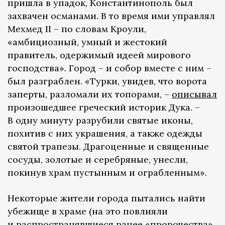
пришла в упадок, Константинополь был
захвачен османами. В то время ими управлял
Мехмед II – по словам Кроули,
«амбициозный, умный и жестокий
правитель, одержимый идеей мирового
господства». Город – и собор вместе с ним –
был разграблен. «Турки, увидев, что ворота
заперты, разломали их топорами, –
описывал
произошедшее греческий историк Дука. –
В одну минуту разрубили святые иконы,
похитив с них украшения, а также одежды
святой трапезы. Драгоценные и священные
сосуды, золотые и серебряные, унесли,
покинув храм пустынным и ограбленным».
Некоторые жители города пытались найти
убежище в храме (на это повлияли
и распространявшиеся ранее «пророчества»,