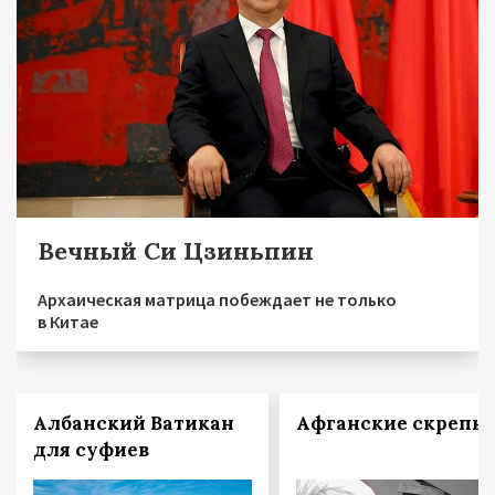
Вечный Си Цзиньпин
Архаическая матрица побеждает не только
в Китае
Албанский Ватикан
Афганские скрепы
для суфиев