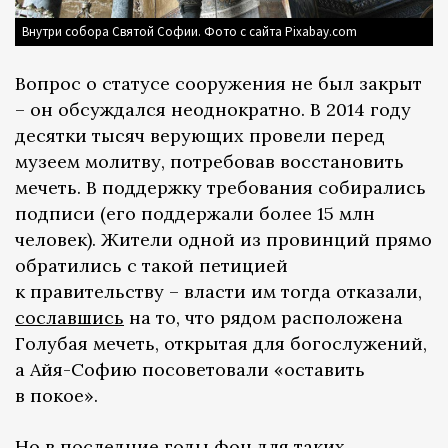
Внутри собора Святой Софии. Фото с сайта Pixabay.com
Вопрос о статусе сооружения не был закрыт
– он обсуждался неоднократно. В 2014 году
десятки тысяч верующих провели перед
музеем молитву, потребовав восстановить
мечеть. В поддержку требования собирались
подписи (его поддержали более 15 млн
человек). Жители одной из провинций прямо
обратились с такой петицией
к правительству – власти им тогда отказали,
сославшись
на то, что рядом расположена
Голубая мечеть, открытая для богослужений,
а Айя-Софию посоветовали «оставить
в покое».
Но в последние годы фон для таких