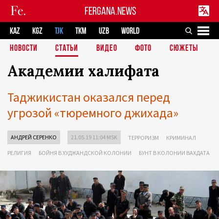
FERGANA.NEWS
KAZ
KGZ
TJK
TKM
UZB
WORLD
НОВОСТИ
СТАТЬИ
ВИДЕО
ФОТО
СЮЖЕТЫ
Академии халифата
Таджикистан оказался перед
угрозой «тюремного джихада»
АНДРЕЙ СЕРЕНКО
21.05.19 11:04 MSK
ТЕРРОРИЗМ
КРИМИНАЛ
РЕЛИГИЯ
БОЙНЯ В ХУДЖАНДСКОЙ КОЛОНИИ
БУНТ В КОЛОНИИ ВАХДАТА