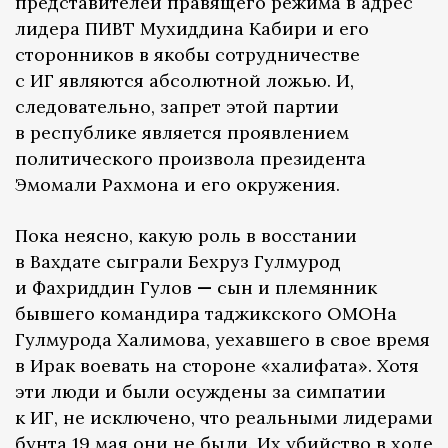
представителей правящего режима в адрес
лидера ПИВТ Мухиддина Кабири и его
сторонников в якобы сотрудничестве
с ИГ являются абсолютной ложью. И,
следовательно, запрет этой партии
в республике является проявлением
политического произвола президента
Эмомали Рахмона и его окружения.
Пока неясно, какую роль в восстании
в Вахдате сыграли Бехруз Гулмурод
и Фахриддин Гулов
—
сын и племянник
бывшего командира таджикского ОМОНа
Гулмурода Халимова, уехавшего в свое время
в Ирак воевать на стороне «халифата». Хотя
эти люди и были осуждены за симпатии
к ИГ, не исключено, что реальными лидерами
бунта 19 мая они не были. Их убийство в ходе